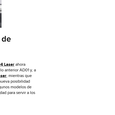
KIT
e de
4 Laser
ahora
 anterior AD01 y, a
aser
, mientras que
nueva posibilidad
algunos modelos de
d para servir a los