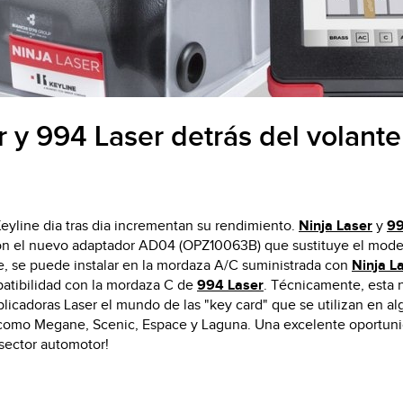
VWM
r y 994 Laser detrás del volant
eyline dia tras dia incrementan su rendimiento.
Ninja Laser
y
99
n el nuevo adaptador AD04 (OPZ10063B) que sustituye el modelo
e, se puede instalar en la mordaza A/C suministrada con
Ninja L
atibilidad con la mordaza C de
994 Laser
. Técnicamente, esta 
plicadoras Laser el mundo de las "key card" que se utilizan en 
como Megane, Scenic, Espace y Laguna. Una excelente oportunida
 sector automotor!