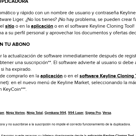
UPLICADORA
utomático y rápido con un nombre de usuario y contraseña Keylin
oftware Liger. ¿No los tienes? ¡No hay problema, se pueden crear 
 el
sitio
o en la
aplicación
o en el software Keyline Cloning Tool! ¡
a a su perfil personal y aprovechar los documentos y ofertas de
 EN TU ABONO
 la actualización de software inmediatamente después de regist
obtener una suscripción**. El software advierte al usuario si deb
 si ha expirado.
de comprarlo en la
aplicación
o en el
software Keyline Cloning 
rnet): en el nuevo menú de Keyline Market, seleccionando la máq
 KeyCoin***.
ser
,
Ninja Vortex
,
Ninja Total
,
Gymkana 994
,
994 Laser
,
Sigma Pro
,
Versa
.
dora y no suscribirse a la suscripción no impide el correcto funcionamiento de la duplicadora.
tes Keycoins puede recargar su billetera directamente desde la
aplicación Keyline Cloning Tool
,