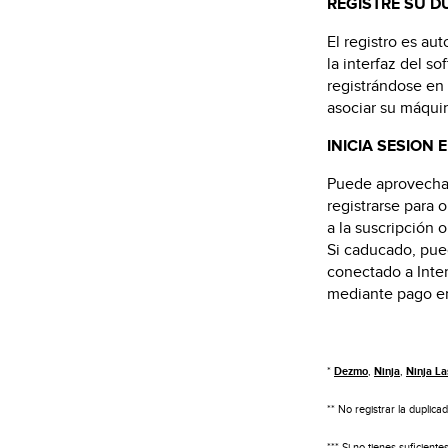
REGISTRE SU D
El registro es a
la interfaz del s
registrándose en
asociar su máquin
INICIA SESION
Puede aprovechar
registrarse para 
a la suscripción o
Si caducado, pue
conectado a Inte
mediante pago en
*
Dezmo
,
Ninja
,
Ninja La
** No registrar la duplica
*** Si no tienes suficien