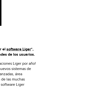
KIT
r el
software Liger
*,
des de los usuarios.
aciones Liger por año!
 nuevos sistemas de
vanzadas, área
s de las muchas
 software Liger