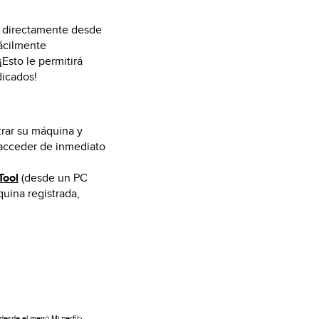
e directamente desde
fácilmente
Esto le permitirá
dicados!
rar su máquina y
e acceder de inmediato
Tool
(desde un PC
uina registrada,
 desde el menú Mi perfil>