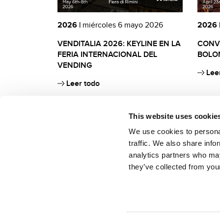
2026 |
miércoles 6 mayo 2026
2026 
VENDITALIA 2026: KEYLINE EN LA
CONVE
FERIA INTERNACIONAL DEL
BOLON
VENDING
Leer
Leer todo
This website uses cookie
We use cookies to personal
traffic. We also share info
analytics partners who may
they’ve collected from your
Keyline S.p.A. a socio unico soggetta ad attività di direzione e coordinamen
Conegliano (TV, Italia)
Sede in Conegliano, Via Camillo Bianchi n.2 – 31015
Cap.Soc. Euro 2.500.000,00 i.v.