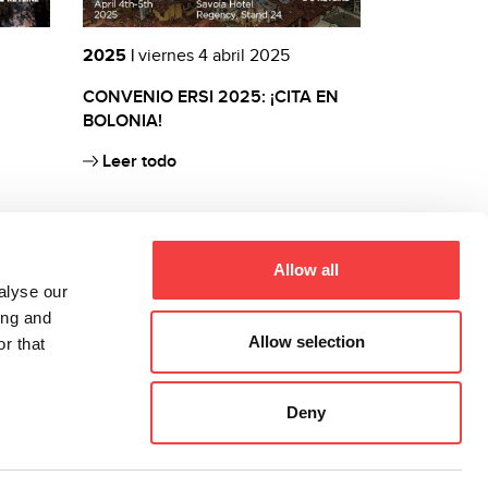
2025 |
viernes 4 abril 2025
CONVENIO ERSI 2025: ¡CITA EN
BOLONIA!
Leer todo
Allow all
alyse our
ing and
Allow selection
r that
Deny
Registro Imprese di Treviso – Belluno, C.F., P.I. 02359470263,
R.E.A di Treviso n. 205531
All rights reserved 2026