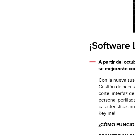
¡Software 
A partir del oct
se mejorarán con
Con la nueva susc
Gestión de acces
corte, interfaz d
personal perfilad
características n
Keyline!
¿CÓMO FUNCIO