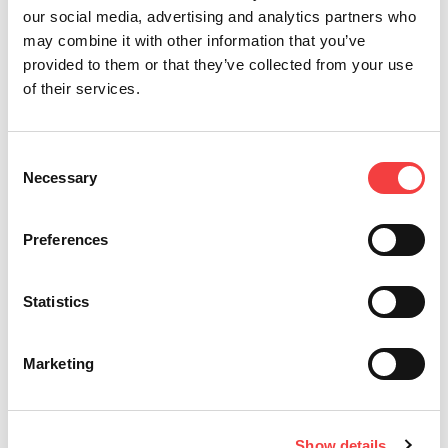
dispositivos de Keyline. ¡Descárgalo ahora!
our social media, advertising and analytics partners who
may combine it with other information that you’ve
provided to them or that they’ve collected from your use
of their services.
Otros vídeos que te sugerimos
Consent
Necessary
Selection
Preferences
Statistics
Introducing New Messenger - Take it everywhere!
A
Marketing
K
Messenger es la duplicadora de llaves móvil de Keyline,
dedicada al corte de llaves planas, láser y...
Co
pr
Show details
Leer todo