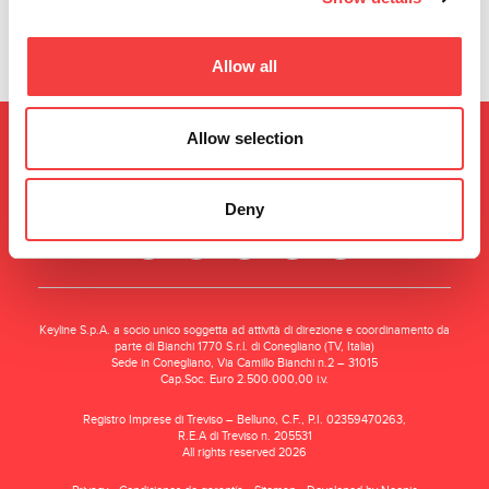
Allow all
Allow selection
Deny
Keyline S.p.A. a socio unico soggetta ad attività di direzione e coordinamento da
parte di Bianchi 1770 S.r.l. di Conegliano (TV, Italia)
Sede in Conegliano, Via Camillo Bianchi n.2 – 31015
Cap.Soc. Euro 2.500.000,00 i.v.
Registro Imprese di Treviso – Belluno, C.F., P.I. 02359470263,
R.E.A di Treviso n. 205531
All rights reserved 2026