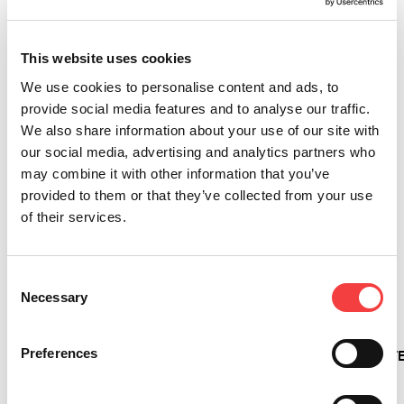
decodificación y copia de las llaves. Gracias a sus
prestaciones y a la posibilidad de ser alimentada
por batería, puede ser utilizada en cualquier tipo
This website uses cookies
de situación. Con Messenger puedes ofrecer el
We use cookies to personalise content and ads, to
servicio de duplicado de llaves automotrices y
provide social media features and to analyse our traffic.
residenciales en cualquier lugar.
We also share information about your use of our site with
our social media, advertising and analytics partners who
may combine it with other information that you’ve
Otros vídeos que te sugerimos
provided to them or that they’ve collected from your use
of their services.
ADMINISTRE
CÓMO
CÓMO
KEYLINE
Consent
FÁCILMENTE
SOLICITAR
REGISTRARSE
HUB: ¡LA
Necessary
Selection
SUS
SOPORTE
Y
NUEVA
PRODUCTOS
TÉCNICO
ACTIVAR
Y
Preferences
KEYLINE
| Keyline
SU
EMOCIONANT
CON LA
HUB
NUEVA
CONEXIÓN
APLICACIÓN
MÁQUINA
A