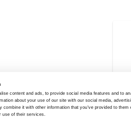
s
ise content and ads, to provide social media features and to an
rmation about your use of our site with our social media, advertis
 combine it with other information that you’ve provided to them o
 use of their services.
to da parte di Bianchi 1770 S.r.l. di