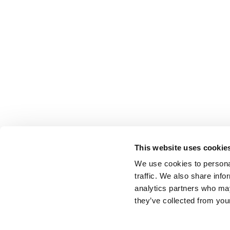
This website uses cookie
We use cookies to personal
traffic. We also share info
analytics partners who may
they’ve collected from your
Keyline S.p.A. a socio unico soggetta ad attività di direzione e coordinamen