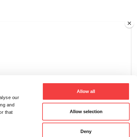
Allow all
alyse our
ing and
Allow selection
r that
Deny
Registro Imprese di Treviso – Belluno, C.F., P.I. 02359470263,