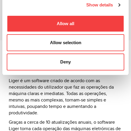
Show details
Vídeo Tutorial
Produtos relacionados
Allow all
Downloads
Allow selection
O poder e precisão das máquinas eletrónicas de corte
de chaves da Keyline geridas pelo software Liger, o
Deny
software desenhado e desenvolvido completamente
pelo sector R&D da empresa.
Liger é um software criado de acordo com as
necessidades do utilizador que faz as operações da
máquina claras e imediatas. Todas as operações,
mesmo as mais complexas, tornam-se simples e
intuivas, poupando tempo e aumentando a
produtividade.
Graças a cerca de 10 atualizações anuais, o software
Liger torna cada operação das máquinas eletrónicas de