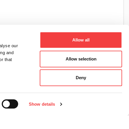
Allow all
alyse our
ing and
Allow selection
r that
Deny
Show details