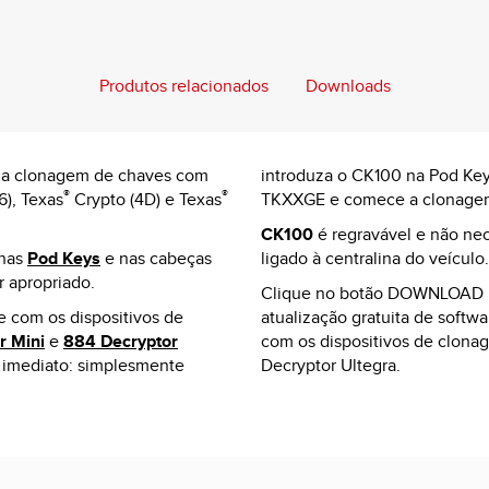
Produtos relacionados
Downloads
a a clonagem de chaves com
introduza o CK100 na Pod Ke
®
®
6), Texas
Crypto (4D) e Texas
TKXXGE e comece a clonagem 
CK100
é regravável e não nec
 nas
Pod Keys
e nas cabeças
ligado à centralina do veículo.
 apropriado.
Clique no botão DOWNLOAD 
 com os dispositivos de
atualização gratuita de softwa
r Mini
e
884 Decryptor
com os dispositivos de clona
e imediato: simplesmente
Decryptor Ultegra.