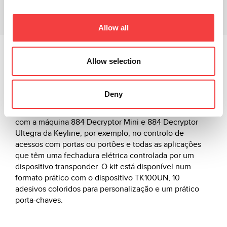
Produtos relacionados
Downloads
Allow all
O novo Kit Universal ultrapassou as fronteiras da
Allow selection
duplicação do setor automóvel. O kit foi desenvolvido
para usos genéricos, para que o utilizador final possa
desfrutar de um notável grau de flexibilidade de
Deny
utilização. Pode ser utilizado em qualquer tipo de
aplicação com um transponder que possa ser clonado
com a máquina 884 Decryptor Mini e 884 Decryptor
Ultegra da Keyline; por exemplo, no controlo de
acessos com portas ou portões e todas as aplicações
que têm uma fechadura elétrica controlada por um
dispositivo transponder. O kit está disponível num
formato prático com o dispositivo TK100UN, 10
adesivos coloridos para personalização e um prático
porta-chaves.