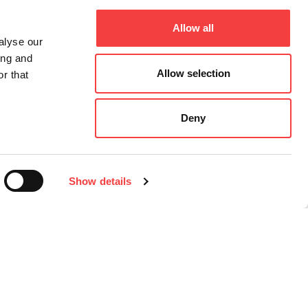
Allow all
alyse our
ing and
Allow selection
r that
Deny
Show details