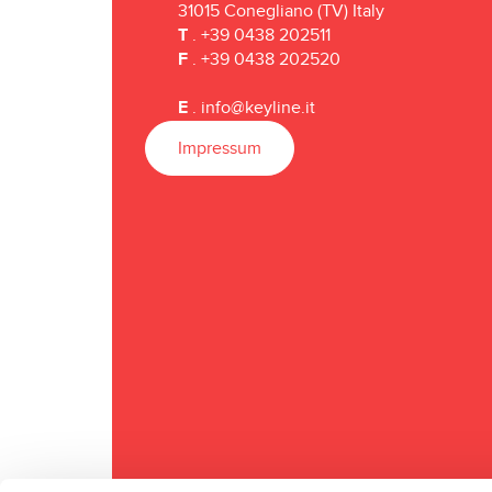
31015 Conegliano (TV) Italy
T
. +39 0438 202511
F
. +39 0438 202520
E
.
info@keyline.it
Impressum