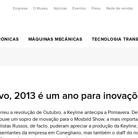
Empresa
O Museu
Notícias
Eventos
Press
Rede de vendas
RÓNICAS
MÁQUINAS MECÂNICAS
TECNOLOGIA TRAN
ANAS E A LASER
 RASGO E DE
GAMAS DE CHAVES
MICRO SERIES
APPS
PARA CHAVES PLANAS, A LASER E
PARA CHAVES DE RASGO, DE
CHAVES PERSONALIZADAS
CHAVES ELETRÓNICAS
PARA CHAVES D
PARA CHAVES DE
SOF
SIS
MOE
COLORIDAS E DECORADAS
DE PONTOS
PONTOS E TUBULARES
PONTOS
BOMBA
CH
GKM
KEYLINE HUB
CUNHAGEM
CHAVES TRANSPONDER
SOF
KEY
ROCK
MESSENGER
T-REX PLUS
VERSA
201
BM1
GK100
KEYLINE DUPLICATING TOOL
LASER
CABEÇAS ELETRÓNICAS
COLOR
NINJA TOTAL
T-REX
NINJA VORTEX
202
VL1
CKG
KEYLINE CLONING TOOL
POD KEYS
KLITE
T-REX ADVANCE
203
TR1
CK100
CHAVES HORSESHOE
o, 2013 é um ano para inovaçõ
POP
204
KIH
CKH
DECORADAS
206
TRY
UNI
reu a revolução de Outubro, a Keyline antecipa a Primavera. De 
 trouxe um sopro de inovação para o Mosbild Show, a mais import
NS1
listas Russos, de facto, puderam apreciar a produção da Keyline
Y10
sentantes da empresa em Conegliano, mas também o staff do nos
VLM