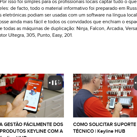
Por isso foi simples para os profissionais locais captar tudo o que
VWM
 eles: de facto, todo o material informativo foi preparado em Rus
s eletrónicas podiam ser usadas com um software na língua local
osse ainda mais fácil e todos os convidados que enchiam o esp
de todas as máquinas de duplicação: Ninja, Falcon, Arcadia, Vers
tor Ultegra, 305, Punto, Easy, 201.
A GESTÃO FÁCILMENTE DOS
COMO SOLICITAR SUPORTE
 PRODUTOS KEYLINE COM A
TÉCNICO | Keyline HUB