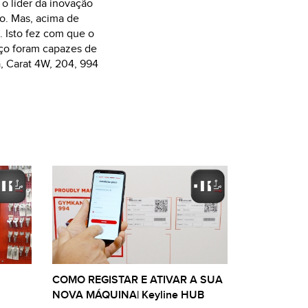
 o líder da inovação
KIT
so. Mas, acima de
. Isto fez com que o
aço foram capazes de
a, Carat 4W, 204, 994
COMO REGISTAR E ATIVAR A SUA
NOVA MÁQUINA| Keyline HUB