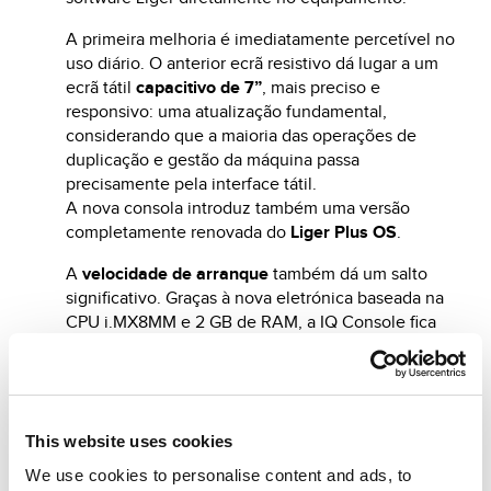
A primeira melhoria é imediatamente percetível no
uso diário. O anterior ecrã resistivo dá lugar a um
ecrã tátil
capacitivo de 7”
, mais preciso e
responsivo: uma atualização fundamental,
considerando que a maioria das operações de
duplicação e gestão da máquina passa
precisamente pela interface tátil.
A nova consola introduz também uma versão
completamente renovada do
Liger Plus OS
.
A
velocidade de arranque
também dá um salto
significativo. Graças à nova eletrónica baseada na
CPU i.MX8MM e 2 GB de RAM, a IQ Console fica
operacional em menos de 30 segundos após o
arranque, oferecendo uma gestão de dados mais
fluida e estável mesmo durante longas sessões de
trabalho.
This website uses cookies
Também está disponível uma atualização para
We use cookies to personalise content and ads, to
máquinas Versa já instaladas. A atualização pode