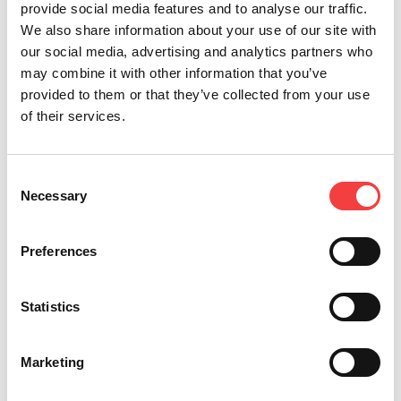
provide social media features and to analyse our traffic.
ser realizada pelos nossos técnicos, permitindo aos
We also share information about your use of our site with
profissionais beneficiar das novas funcionalidades
our social media, advertising and analytics partners who
sem necessidade de substituir a máquina
may combine it with other information that you’ve
completa.
provided to them or that they’ve collected from your use
Com a IQ Console, a Versa não muda a sua
of their services.
identidade: evolui. A mesma fiabilidade de sempre
encontra uma nova experiência de utilização, mais
rápida
,
intuitiva
e
orientada para o futuro
da
Consent
duplicação eletrónica de chaves.
Necessary
Selection
Descubra mais sobre a Versa com IQ Console e
contacte um distribuidor Keyline para receber
Preferences
todas as informações.
Statistics
Marketing
Outras notícias sugeridas