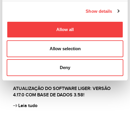
Show details
Allow all
Allow selection
Deny
2026 |
quarta-feira 1 julho 2026
2
ATUALIZAÇÃO DO SOFTWARE LIGER: VERSÃO
I
4.17.0 COM BASE DE DADOS 3.58!
M
K
Leia tudo