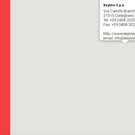
Keyline S.p.a.
Via Camillo Bianch
31015 Conegliano (
Tel.
+39 0438 202
Fax. +39 0438 20
http://www.keyline.
email: info@keyline