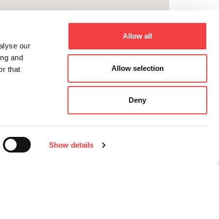
Allow all
alyse our
ing and
Allow selection
r that
Deny
Show details