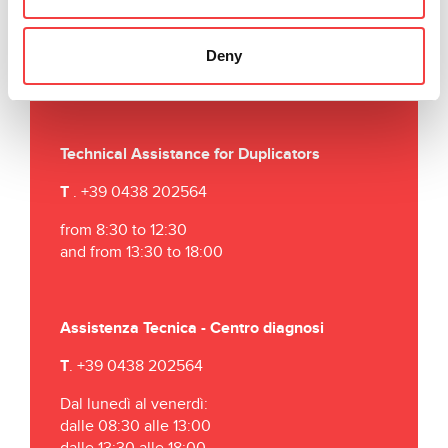
T
.
+39 06 41229822
F
. +39 06 41200981
Deny
E
.
info@keyline-italia.it
Technical Assistance for Duplicators
T
. +39 0438 202564
from 8:30 to 12:30
and from 13:30 to 18:00
Assistenza Tecnica - Centro diagnosi
T
. +39 0438 202564
Dal lunedì al venerdì:
dalle 08:30 alle 13:00