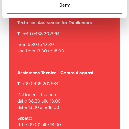
E
.
info@keyline-italia.it
Deny
Technical Assistance for Duplicators
T
. +39 0438 202564
from 8:30 to 12:30
and from 13:30 to 18:00
Assistenza Tecnica - Centro diagnosi
T
. +39 0438 202564
Dal lunedì al venerdì:
dalle 08:30 alle 13:00
dalle 13:30 alle 18:00
Sabato:
dalle 09:00 alle 13:00