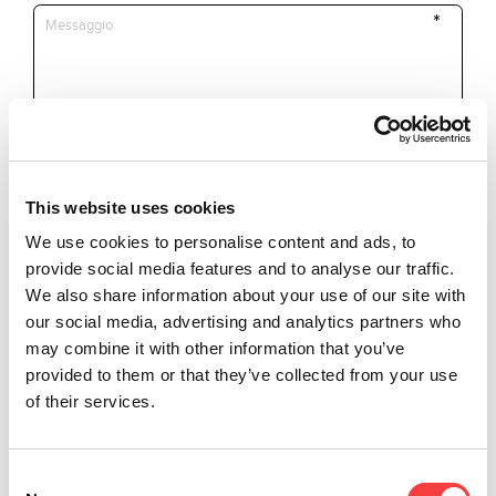
This website uses cookies
*Campi obbligatori
We use cookies to personalise content and ads, to
provide social media features and to analyse our traffic.
Dichiaro di aver letto i
termini e
We also share information about your use of our site with
Invia
condizioni
our social media, advertising and analytics partners who
may combine it with other information that you’ve
Sono interessato a ricevere
promozioni e news sui prodotti
provided to them or that they’ve collected from your use
Keyline
of their services.
Consent