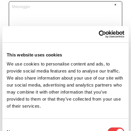
This website uses cookies
*Campi obbligatori
We use cookies to personalise content and ads, to
provide social media features and to analyse our traffic.
Dichiaro di aver letto i
termini e
We also share information about your use of our site with
Invia
condizioni
our social media, advertising and analytics partners who
may combine it with other information that you’ve
Sono interessato a ricevere
promozioni e news sui prodotti
provided to them or that they’ve collected from your use
Keyline
of their services.
Consent