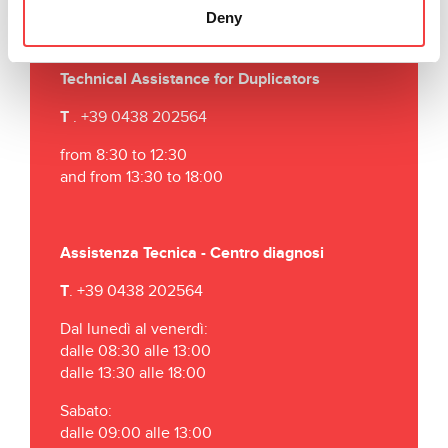
E
.
info@keyline-italia.it
Deny
Technical Assistance for Duplicators
T
. +39 0438 202564
from 8:30 to 12:30
and from 13:30 to 18:00
Assistenza Tecnica - Centro diagnosi
T
. +39 0438 202564
Dal lunedì al venerdì:
dalle 08:30 alle 13:00
dalle 13:30 alle 18:00
Sabato:
dalle 09:00 alle 13:00