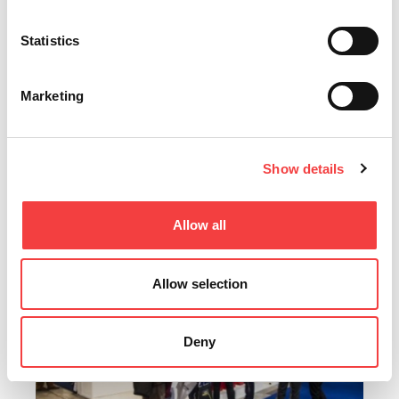
Statistics
2012 |
mercoledì 21 novembre 2012
Marketing
Interkey in visita all'headquarter degli innovatori
Ogni prodotto Keyline ha la sua storia, ma per poterlo conoscere
veramente bisogna capire ogni...
Show details
Leggi tutto
Allow all
Allow selection
Deny