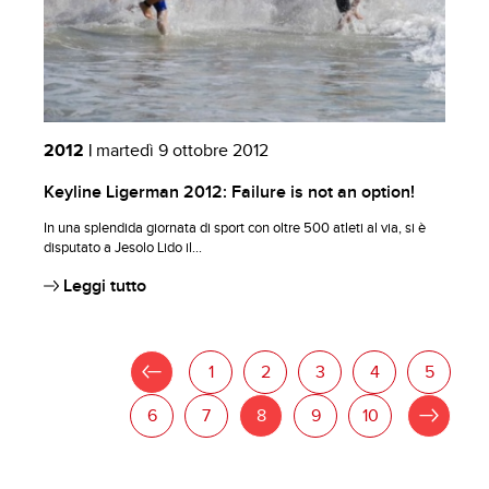
2012 |
martedì 9 ottobre 2012
Keyline Ligerman 2012: Failure is not an option!
In una splendida giornata di sport con oltre 500 atleti al via, si è
disputato a Jesolo Lido il...
Leggi tutto
«
1
2
3
4
5
6
7
8
9
10
»