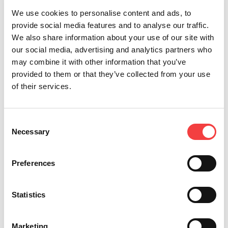
We use cookies to personalise content and ads, to
provide social media features and to analyse our traffic.
Altre news che ti suggeriamo
We also share information about your use of our site with
our social media, advertising and analytics partners who
may combine it with other information that you’ve
provided to them or that they’ve collected from your use
of their services.
Consent
Necessary
Selection
Preferences
2026 |
mercoledì 1 luglio 2026
2
Statistics
AGGIORNAMENTO DEL SOFTWARE LIGER:
I
VERSIONE 4.17.0 CON DATABASE 3.58!
D
Marketing