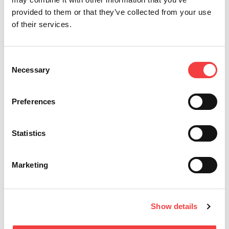
provided to them or that they’ve collected from your use
of their services.
Consent
2026 |
mercoledì 1 luglio 2026
2
Necessary
Selection
AGGIORNAMENTO DEL SOFTWARE LIGER:
I
VERSIONE 4.17.0 CON DATABASE 3.58!
D
Preferences
Leggi tutto
Statistics
Marketing
Show details
Altri eventi che ti suggeriamo