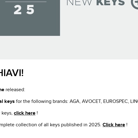
VWM
IAVI!
ne
released:
al keys
for the following brands: AGA, AVOCET, EUROSPEC, LI
 keys,
click here
!
plete collection of all keys published in 2025.
Click here
!