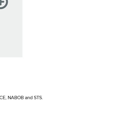
KIT
NCE, NABOB and STS.