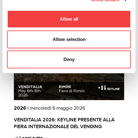
Altri eventi che ti suggeriamo
Allow all
Allow selection
Deny
2026 |
mercoledì 6 maggio 2026
2
VENDITALIA 2026: KEYLINE PRESENTE ALLA
C
FIERA INTERNAZIONALE DEL VENDING
B