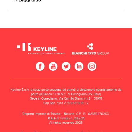
Leggi tutto
Keyline S.p.A. a socio unico soggetta ad attività di direzione e coordinamento da
parte di Bianchi 1770 S.r.l. di Conegliano (TV, Italia)
Sede in Conegliano, Via Camillo Bianchi n.2 – 31015
Cap.Soc. Euro 2.500.000,00 i.v.
Registro Imprese di Treviso – Belluno, C.F., P.I. 02359470263,
R.E.A di Treviso n. 205531
All rights reserved 2026