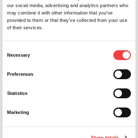
our social media, advertising and analytics partners who
may combine it with other information that you’ve
provided to them or that they’ve collected from your use
of their services.
Consent
Necessary
Selection
2026 |
mercoledì 1 luglio 2026
2
Preferences
AGGIORNAMENTO DEL SOFTWARE LIGER:
I
VERSIONE 4.17.0 CON DATABASE 3.58!
D
Statistics
Leggi tutto
Marketing
Show details