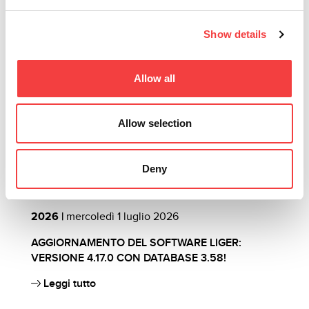
Altre news che ti suggeriamo
Show details
Allow all
Allow selection
Deny
2026 |
mercoledì 1 luglio 2026
2
AGGIORNAMENTO DEL SOFTWARE LIGER:
I
VERSIONE 4.17.0 CON DATABASE 3.58!
D
Leggi tutto