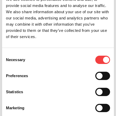
provide social media features and to analyse our traffic.
We also share information about your use of our site with
our social media, advertising and analytics partners who
Clicca qui
per le nuove chiavi di 994 Laser!
may combine it with other information that you’ve
Clicca qui
per le nuove chiavi di Dezmo!
provided to them or that they’ve collected from your use
of their services.
Clicca qui
per le nuove chiavi di Gymkana 994!
Clicca qui
per le nuove chiavi di Ninja!
Consent
Clicca qui
per le nuove chiavi di Ninja Laser!
Necessary
Selection
Clicca qui
per le nuove chiavi di Ninja Total!
Preferences
Clicca qui
per le nuove chiavi di Ninja Vortex!
Clicca qui
per le nuove chiavi di Versa!
Statistics
Marketing