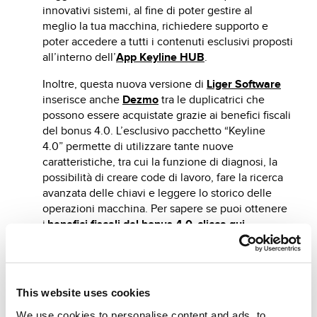
innovativi sistemi, al fine di poter gestire al
meglio la tua macchina, richiedere supporto e
poter accedere a tutti i contenuti esclusivi proposti
all’interno dell’
App Keyline HUB
.
Inoltre, questa nuova versione di
Liger Software
inserisce anche
Dezmo
tra le duplicatrici che
possono essere acquistate grazie ai benefici fiscali
del bonus 4.0. L’esclusivo pacchetto “Keyline
4.0” permette di utilizzare tante nuove
caratteristiche, tra cui la funzione di diagnosi, la
possibilità di creare code di lavoro, fare la ricerca
avanzata delle chiavi e leggere lo storico delle
operazioni macchina. Per sapere se puoi ottenere
i
benefici fiscali del bonus 4.0
,
clicca qui
.
Infine, per tutte le duplicatici con software
proprietario Liger sono stati aggiunti nuovi sistemi
di taglio, come anche per la duplicatrice
Versa
,
This website uses cookies
che con la
versione DB 3.0.7
introduce molte
novità per i nostri clienti.
We use cookies to personalise content and ads, to