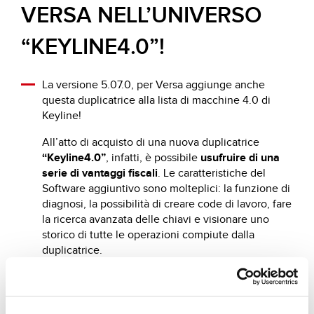
VERSA NELL’UNIVERSO
“KEYLINE4.0”!
La versione 5.07.0, per Versa aggiunge anche
questa duplicatrice alla lista di macchine 4.0 di
Keyline!
All’atto di acquisto di una nuova duplicatrice
“Keyline4.0”
, infatti, è possibile
usufruire di una
serie di vantaggi fiscali
. Le caratteristiche del
Software aggiuntivo sono molteplici: la funzione di
diagnosi, la possibilità di creare code di lavoro, fare
la ricerca avanzata delle chiavi e visionare uno
storico di tutte le operazioni compiute dalla
duplicatrice.
Per avere informazioni aggiuntive sui benefici
clicca qui
, oppure compila il form a questo
link
per
inviare la tua richiesta di informazioni!