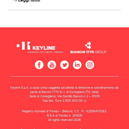
Leggi tutto
Keyline S.p.A. a socio unico soggetta ad attività di direzione e coordinamento da
parte di Bianchi 1770 S.r.l. di Conegliano (TV, Italia)
Sede in Conegliano, Via Camillo Bianchi n.2 – 31015
Cap.Soc. Euro 2.500.000,00 i.v.
Registro Imprese di Treviso – Belluno, C.F., P.I. 02359470263,
R.E.A di Treviso n. 205531
All rights reserved 2026