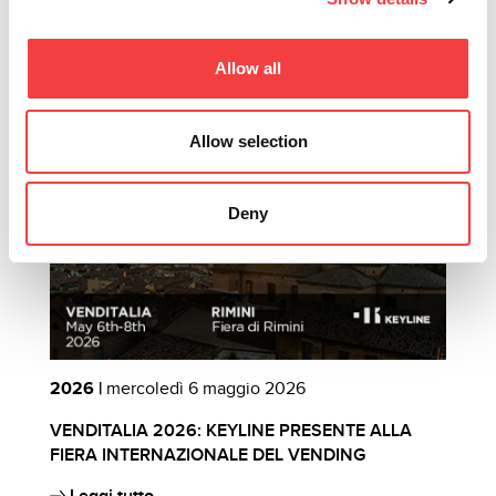
Altri eventi che ti suggeriamo
Allow all
Allow selection
Deny
2026 |
mercoledì 6 maggio 2026
2
VENDITALIA 2026: KEYLINE PRESENTE ALLA
C
FIERA INTERNAZIONALE DEL VENDING
B