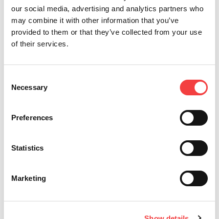
our social media, advertising and analytics partners who
may combine it with other information that you’ve
provided to them or that they’ve collected from your use
of their services.
Consent
Necessary
Selection
2026 |
mercoledì 1 luglio 2026
2
Preferences
AGGIORNAMENTO DEL SOFTWARE LIGER:
I
VERSIONE 4.17.0 CON DATABASE 3.58!
D
Statistics
Leggi tutto
Marketing
Show details